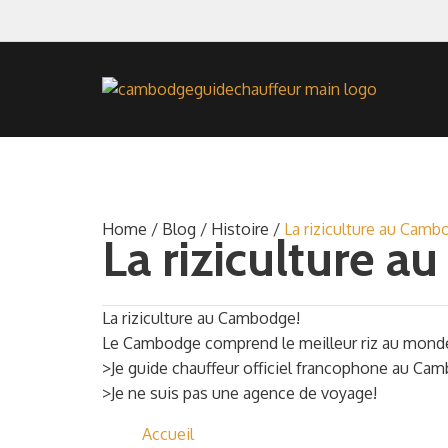
Home
/
Blog
/
Histoire
/
La riziculture au Camb
La riziculture 
La riziculture au Cambodge!
Le Cambodge comprend le meilleur riz au monde. ដ
>Je guide chauffeur officiel francophone au Ca
>Je ne suis pas une agence de voyage!
Accueil