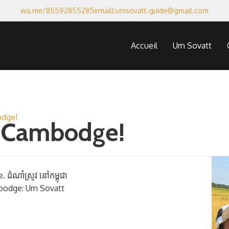
wa.me/85592855285
emaill:umsovatt.guide@gmail.com
Accueil
Um Sovatt
odge!
au Cambodge!
ំណាំស្រូវ នៅកម្ពុជា
mbodge: Um Sovatt