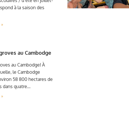
colaires / d’été en juillet-
spond à la saison des
 »
groves au Cambodge
oves au Cambodge! À
tuelle, le Cambodge
viron 58 800 hectares de
 dans quatre...
 »