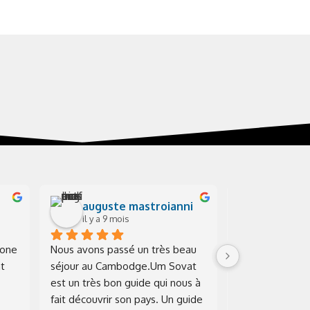
auguste mastroianni
Zoé Mi
il y a 9 mois
il y a 9 mo
one 
Nous avons passé un très beau 
Un guide d’une 
t 
séjour au Cambodge.Um Sovat 
exceptionnelle,
est un très bon guide qui nous à 
et plein d’humou
fait découvrir son pays. Un guide 
tout avec clarté