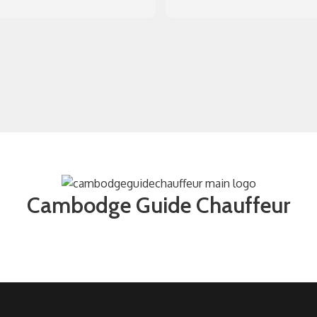
couvrir le Cambodge comme 
énormement de choses de pa
s le souhaitez. Un 
son savoir et son histoire.  So
ogramme sur mesure et cerise 
vehicule est très confortable 
 le gâteau il parle 
pour les longues distances. C 
faitement français en plus 
un guide en or avec beaucoup
voir une grande culture 
de générosité. Il nous a fait 
érale sur beaucoup de sujets 
decouvrir de très bons plats.
stoire, religion, vie 
hésitez pas à le contacter vou
tidienne...)
ne saurez pas déçu.
Cambodge Guide Chauffeur