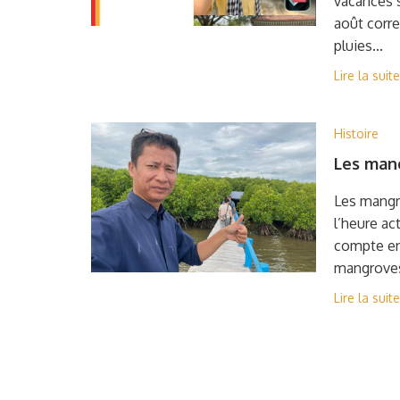
vacances s
août corre
pluies...
Lire la suite
Histoire
Les man
Les mangr
l’heure ac
compte en
mangroves
Lire la suite