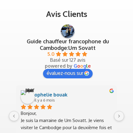
Avis Clients
Guide chauffeur francophone du
Cambodge:Um Sovatt
5.0
Basé sur 127 avis
powered by
G
o
o
g
l
e
évaluez-nous sur
ophelie bouak
il y a 6 mois
Bonjour,
Sup
Je suis la marraine de Um Sovatt. Je viens 
jan
visiter le Cambodge pour la deuxième fois et 
trè