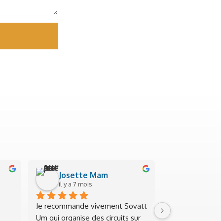
Josette Mam
Pascal 
il y a 7 mois
il y a 7 mo
Je recommande vivement Sovatt 
Nous sommes en
Um qui organise des circuits sur 
actuellement a