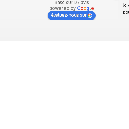
Basé sur 127 avis
Je 
powered by
G
o
o
g
l
e
pou
évaluez-nous sur
vr
mes
fam
à P
pou
vra
un 
pay
N’h
vo
Bo
Op
Je ne suis pas une agence de voyage!