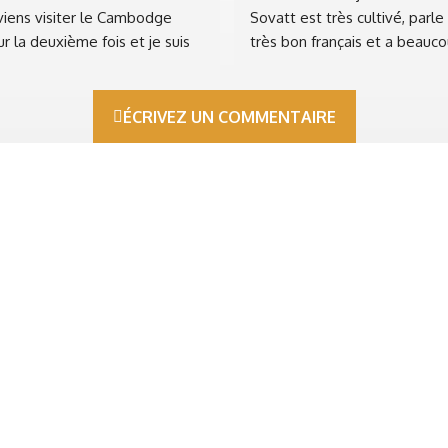
viens visiter le Cambodge 
Sovatt est très cultivé, parle 
r la deuxième fois et je suis 
très bon français et a beauco
aiment contente de passer 
d'humour. Un circuit hors des 
 jours avec Sovatt et sa 
sentiers battus très bien 
ille au village natal à Takeo, 
organisé. Un véhicule récent 
ÉCRIVEZ UN COMMENTAIRE
hnom Penh, à la belle pagode 
confortable; nous étions 4 
r la méditation …c’est 
adultes avec bagages.
iment chouette .. Sovatt est 
Je recommande vivement Sov
très bon guide chauffeur du 
si vous envisagez un voyage 
s.
Cambodge.
ésitez pas à le contacter pour 
tre visite du Cambodge.
nnes vacances à vous tous.
helie de Rouen!
Cambodge Guide Chauffeur