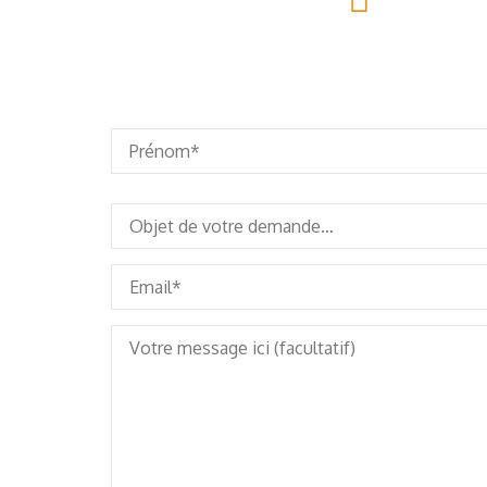
Téléphone / What's App
+85592855285