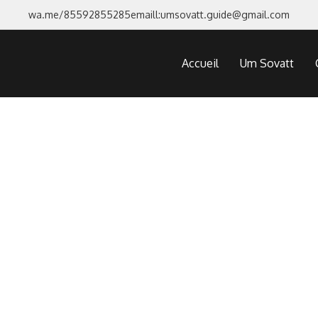
wa.me/85592855285
emaill:umsovatt.guide@gmail.com
Accueil
Um Sovatt