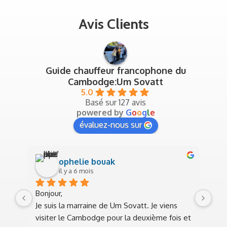
Avis Clients
Guide chauffeur francophone du
Cambodge:Um Sovatt
5.0
Basé sur 127 avis
powered by
G
o
o
g
l
e
évaluez-nous sur
ophelie bouak
il y a 6 mois
Bonjour,
Sup
Je suis la marraine de Um Sovatt. Je viens 
jan
visiter le Cambodge pour la deuxième fois et 
trè