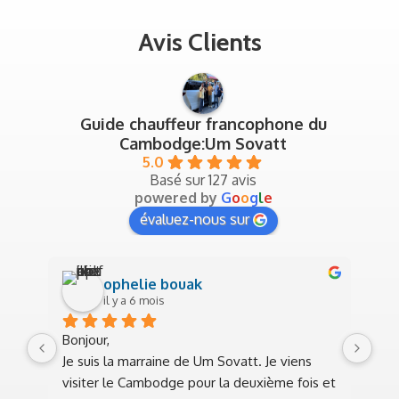
Avis Clients
Guide chauffeur francophone du
Cambodge:Um Sovatt
5.0
Basé sur 127 avis
powered by
G
o
o
g
l
e
évaluez-nous sur
ophelie bouak
il y a 6 mois
Bonjour,
Sup
Je suis la marraine de Um Sovatt. Je viens 
jan
visiter le Cambodge pour la deuxième fois et 
trè