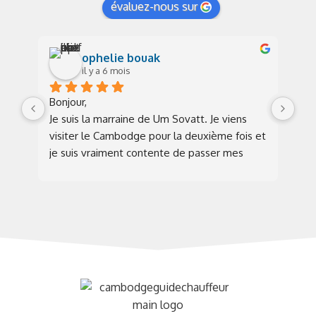
évaluez-nous sur
ophelie bouak
il y a 6 mois
Bonjour,
Sup
Je suis la marraine de Um Sovatt. Je viens 
jan
visiter le Cambodge pour la deuxième fois et 
trè
je suis vraiment contente de passer mes 
cir
jours avec Sovatt et sa famille au village 
org
natal à Takeo, à Phnom Penh, à la belle 
nou
pagode pour la méditation …c’est vraiment 
Je 
chouette .. Sovatt est un très bon guide 
env
chauffeur du pays.
N’hésitez pas à le contacter pour votre visite 
du Cambodge.
Bonnes vacances à vous tous.
Ophelie de Rouen!