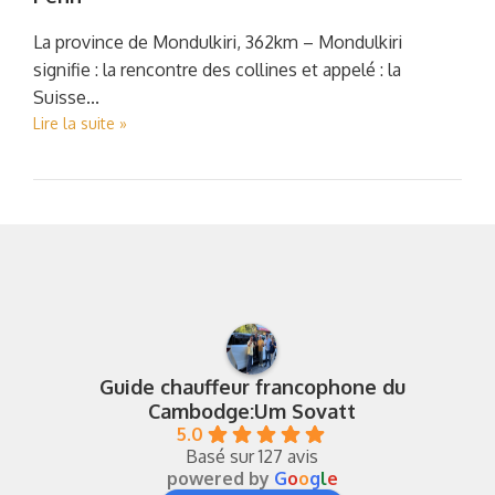
La province de Mondulkiri, 362km – Mondulkiri
signifie : la rencontre des collines et appelé : la
Suisse...
Lire la suite »
Guide chauffeur francophone du
Cambodge:Um Sovatt
5.0
Basé sur 127 avis
powered by
G
o
o
g
l
e